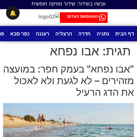
לתוכן
עכשיו בשידור: שידור מוזיקה חופשית
🔔
הוואטסאפ האדום
דף הבית
נתניה
חדרה
הרצליה
רעננה
כפר סבא
פת
תגית:
אבו נפחא
"אבו נפחא" בעמק חפר: במועצה
מזהירים – לא לגעת ולא לאכול
את הדג הרעיל