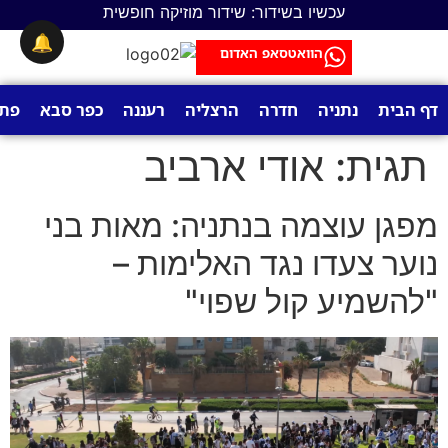
לתוכן
עכשיו בשידור: שידור מוזיקה חופשית
🔔
הוואטסאפ האדום
דף הבית
נתניה
חדרה
הרצליה
רעננה
כפר סבא
פתח
תגית:
אודי ארביב
מפגן עוצמה בנתניה: מאות בני
נוער צעדו נגד האלימות –
"להשמיע קול שפוי"