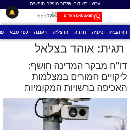
לתוכן
עכשיו בשידור: שידור מוזיקה חופשית
🔔
הוואטסאפ האדום
דף הבית
נתניה
חדרה
הרצליה
רעננה
כפר סבא
פת
תגית:
אוהד בצלאל
דו"ח מבקר המדינה חושף:
ליקויים חמורים במצלמות
האכיפה ברשויות המקומיות