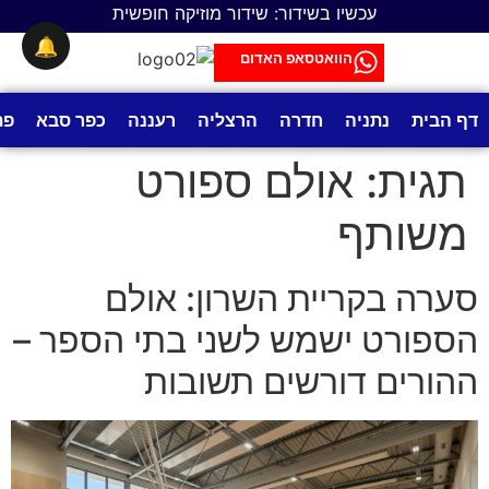
לתוכן
עכשיו בשידור: שידור מוזיקה חופשית
🔔
הוואטסאפ האדום
דף הבית
נתניה
חדרה
הרצליה
רעננה
כפר סבא
פת
תגית:
אולם ספורט
משותף
סערה בקריית השרון: אולם
הספורט ישמש לשני בתי הספר –
ההורים דורשים תשובות