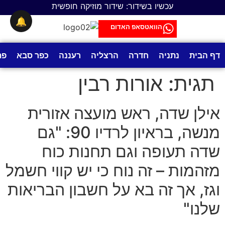
לתוכן
עכשיו בשידור: שידור מוזיקה חופשית
🔔
הוואטסאפ האדום
דף הבית
נתניה
חדרה
הרצליה
רעננה
כפר סבא
פת
תגית:
אורות רבין
אילן שדה, ראש מועצה אזורית
מנשה, בראיון לרדיו 90: "גם
שדה תעופה וגם תחנות כוח
מזהמות – זה נוח כי יש קווי חשמל
וגז, אך זה בא על חשבון הבריאות
שלנו"