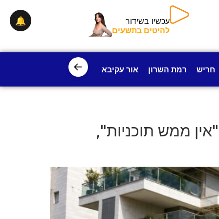
🔔
עכשיו בשידור
להיטים בתשעים
←
חריש
רמת השרון
אור עקיבא
פרדס חנה
ישובי עמק חפ
אין ממש תוכניות",