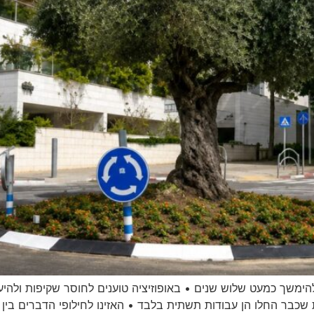
משך כמעט שלוש שנים • באופוזיציה טוענים לחוסר שקיפות ולהיעד
ת שכבר החלו הן עבודות תשתית בלבד • האזינו לחילופי הדברים בין 