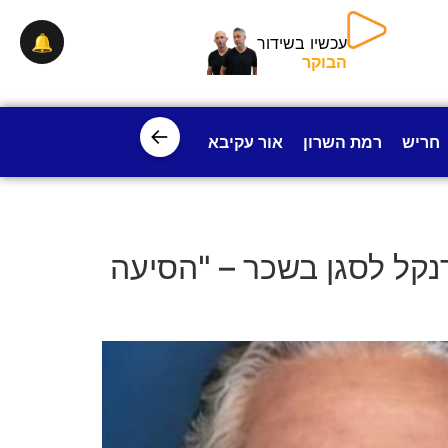
🔔
עכשיו בשידור
הבוקר
←
חריש
רמת השרון
אור עקיבא
פרדס חנה
ישובי עמק חפ
נקל לסגן בשכר – "הסיעה