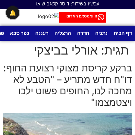
לתוכן
עכשיו בשידור: דיסק קלאב שואו
🔔
הוואטסאפ האדום
דף הבית
נתניה
חדרה
הרצליה
רעננה
כפר סבא
פת
תגית:
אורלי בביצקי
ברקע קריסת מצוקי רצועת החוף:
דו"ח חדש מתריע – "הטבע לא
מחכה לנו, החופים פשוט ילכו
ויצטמצמו"