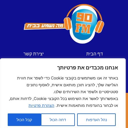
דף הבית
יצירת קשר
חדשות
תקנון אתר
אנחנו מכבדים את פרטיותך
ספורט
מדיניות פרטיות
תכניות
הצהרת נגישות
באתר זה אנו משתמשים בקובצי Cookie כדי לשפר את חווית
לוח שידורים
הגלישה שלך, להציג תוכן מותאם אישית, לאסוף נתונים
סטטיסטיים ולשפר את השירותים שלנו.
באפשרותך לאשר את השימוש בכל הקובצי Cookie, לדחות אותם,
כל הזכויות שמורות © ל- 90FM
או לבחור בהעדפות מותאמות אישית.
הצהרת פרטיות
האתר נבנה ע"י
מדיה-נט
מומחי האינטרנט של ישראל
נהל העדפות
דחה הכול
קבל הכול