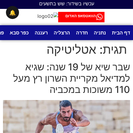
לתוכן
עכשיו בשידור: שש בתשעים
🔔
הוואטסאפ האדום
דף הבית
נתניה
חדרה
הרצליה
רעננה
כפר סבא
פת
תגית:
אטליטיקה
שבר שיא של 19 שנה: שגיא
למדיאל מקריית השרון רץ מעל
110 משוכות במכביה