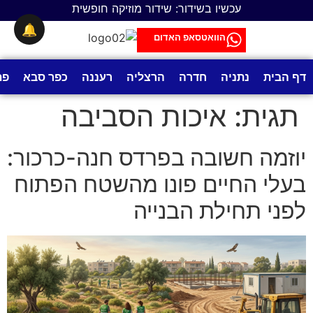
לתוכן
עכשיו בשידור: שידור מוזיקה חופשית
🔔
הוואטסאפ האדום
דף הבית
נתניה
חדרה
הרצליה
רעננה
כפר סבא
פת
תגית:
איכות הסביבה
יוזמה חשובה בפרדס חנה-כרכור:
בעלי החיים פונו מהשטח הפתוח
לפני תחילת הבנייה