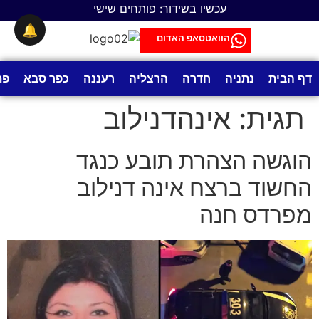
לתוכן
עכשיו בשידור: פותחים שישי
🔔
הוואטסאפ האדום
דף הבית
נתניה
חדרה
הרצליה
רעננה
כפר סבא
פת
תגית:
אינהדנילוב
הוגשה הצהרת תובע כנגד
החשוד ברצח אינה דנילוב
מפרדס חנה