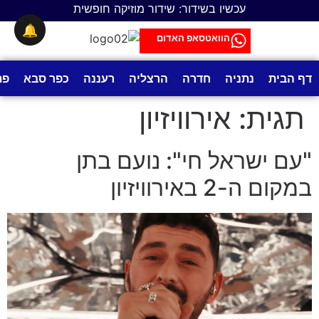
לתוכן
עכשיו בשידור: שידור מוזיקה חופשית
🔔
הוואטסאפ האדום
דף הבית
נתניה
חדרה
הרצליה
רעננה
כפר סבא
פת
תגית:
אירוויזיון
"עם ישראל חי": נועם בתן
במקום ה-2 באירוויזיון