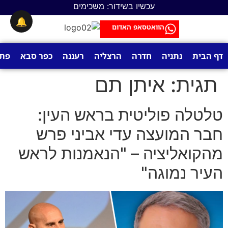
לתוכן
עכשיו בשידור: משכימים
🔔
הוואטסאפ האדום
דף הבית
נתניה
חדרה
הרצליה
רעננה
כפר סבא
פתח
תגית:
איתן תם
טלטלה פוליטית בראש העין:
חבר המועצה עדי אביני פרש
מהקואליציה – "הנאמנות לראש
העיר נמוגה"