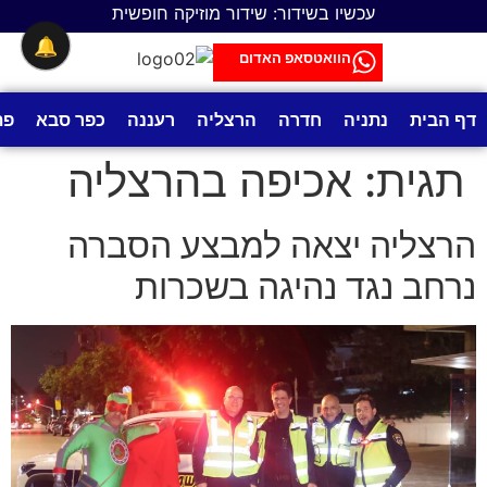
לתוכן
עכשיו בשידור: שידור מוזיקה חופשית
🔔
הוואטסאפ האדום
דף הבית
נתניה
חדרה
הרצליה
רעננה
כפר סבא
פת
תגית:
אכיפה בהרצליה
הרצליה יצאה למבצע הסברה
נרחב נגד נהיגה בשכרות