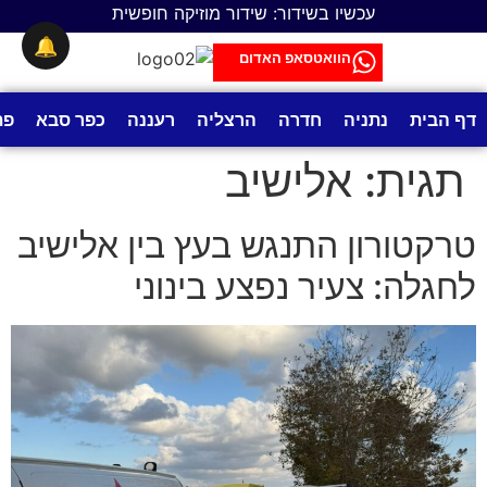
לתוכן
עכשיו בשידור: שידור מוזיקה חופשית
🔔
הוואטסאפ האדום
דף הבית
נתניה
חדרה
הרצליה
רעננה
כפר סבא
פת
תגית:
אלישיב
טרקטורון התנגש בעץ בין אלישיב
לחגלה: צעיר נפצע בינוני