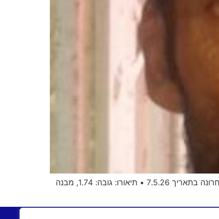
אלכסנדר שבצוב, בן 51 תושב נתניה, נעדר למעלה משבוע והמשטרה מבקשת את עזרת הציבור באיתורו • הוא נראה לאחרונה בתאריך 7.5.26 • תיאורו: גובה: 1.74, מבנה