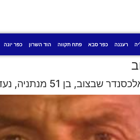
יה
רעננה
כפר סבא
פתח תקווה
הוד השרון
כפר יונה
ב
ן 51 מנתניה, נעדר למעלה משבוע