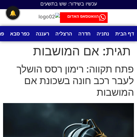
לתוכן
עכשיו בשידור: שש בתשעים
🔔
הוואטסאפ האדום
דף הבית
נתניה
חדרה
הרצליה
רעננה
כפר סבא
פת
תגית:
אם המושבות
פתח תקווה: רימון רסס הושלך
לעבר רכב חונה בשכונת אם
המושבות