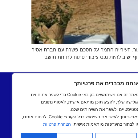
יבור. העירייה חתמה על הסכם פשרה עם חברת אסיה
ותה שבעה מגרשי חוף בהיקף של כ־48 דונם, שנרכשו על ידי החברה לפני כ־15 שנה, והחוף ישוב להיות נכס ציבורי פתוח לרווחת תושבי
בתשעים
יצירת קשר
נחנו מכבדים את פרטיותך
שעים
תקנון אתר
באתר זה אנו משתמשים בקובצי Cookie כדי לשפר את חווית
ם שישי
מדיניות פרטיות
גלישה שלך, להציג תוכן מותאם אישית, לאסוף נתונים
 אישי
הצהרת נגישות
טטיסטיים ולשפר את השירותים שלנו.
 תיכוני
באפשרותך לאשר את השימוש בכל הקובצי Cookie, לדחות אותם,
אב שואו
ו לבחור בהעדפות מותאמות אישית.
הצהרת פרטיות
שראלי