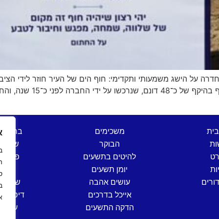
רה על הישג משמעותי ותקדימי: חוף הים של העיר חוזר לידי הצ
חדרה, שבמסגרתו יוחזרו לבעל
בית
משכימים
ברהנו 
א
ות
הבוקר
שש בת
רט
להיטים בתשעים
פותחי
ה
ות
יומן תשעים
שישי
ס
ורים
עושים אהבה
שישי ים
אייכל בדרכים
דיסק קל
א
הדקה התשעים
ערב י