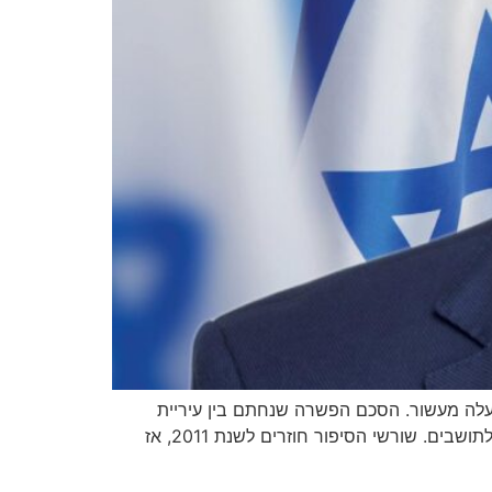
עלה מעשור. הסכם הפשרה שנחתם בין עיריית
חדרה לחברת אסיה מסיים סאגה משפטית ארוכה ומאפשר את המשך פיתוח חוף גבעת אולגה כחוף ציבורי פתוח ונגיש לתושבים. שורשי הסיפור חוזרים לשנת 2011, אז