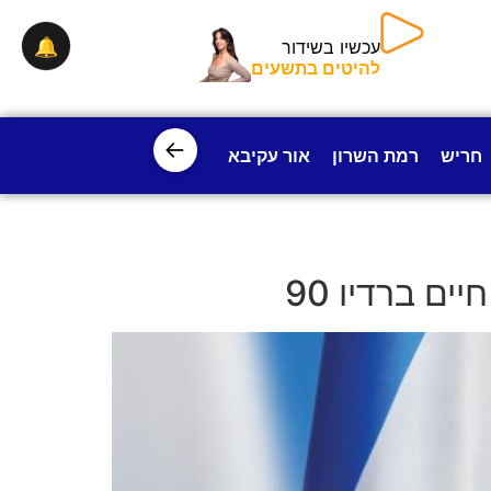
🔔
עכשיו בשידור
להיטים בתשעים
←
חריש
רמת השרון
אור עקיבא
פרדס חנה
ישובי עמק חפ
ם ברדיו 90