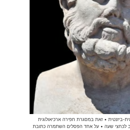
מית-ביזנטית • זאת במסגרת חפירה ארכיאולוגית
ן הנסיעה בקו חיפה-תל אביב לכחצי שעה • על אחד הפסלים השתמרה כתובת