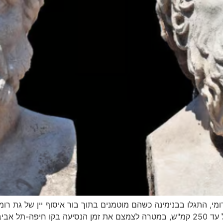
ומי, התגלו בבנימינה כשהם מוטמנים בתוך בור איסוף יין של גת רו
כחלק מפרויקט להפעלת רכבות מהירות במהירות של עד 250 קמ"ש, במטרה לצמצם את זמ