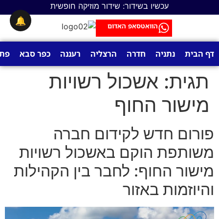
לתוכן
עכשיו בשידור: שידור מוזיקה חופשית
🔔
הוואטסאפ האדום
דף הבית
נתניה
חדרה
הרצליה
רעננה
כפר סבא
פתח
תגית:
אשכול רשויות
מישור החוף
פורום חדש לקידום חברה
משותפת הוקם באשכול רשויות
מישור החוף: לחבר בין הקהילות
והיוזמות באזור