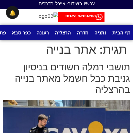
לתוכן
עכשיו בשידור: אייכל בדרכים
🔔
הוואטסאפ האדום
דף הבית
נתניה
חדרה
הרצליה
רעננה
כפר סבא
פתח
תגית:
אתר בנייה
תושבי רמלה חשודים בניסיון
גניבת כבל חשמל מאתר בנייה
בהרצליה