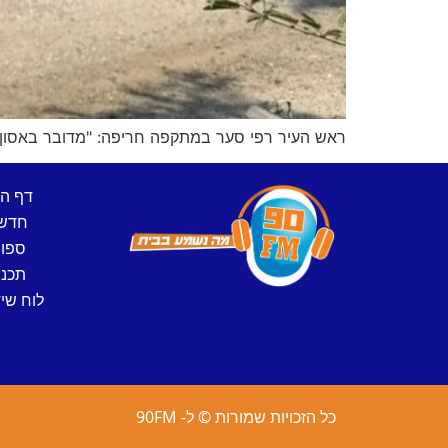
ראש העיר רפי סער במתקפה חריפה: "מדובר באסון בי
דף ה
חדש
ספו
תכני
לוח שיד
כל הזכויות שמורות © ל- 90FM