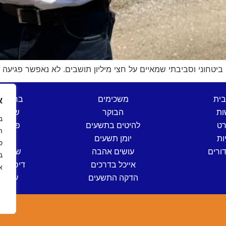
טחוני וסביבתי שמאיים על חצי מיליון תושבים. לא נאפשר פגיעה 
בית
משכימים
ברהנו 
א
ות
הבוקר
שש בת
רט
להיטים בתשעים
פותחי
ה
ות
יומן תשעים
שישי
ס
ורים
עושים אהבה
שישי ים
אייכל בדרכים
דיסק קל
א
הדקה התשעים
ערב י
ה