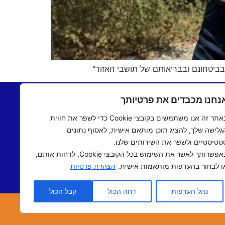
בביטחונם ובבריאותם של תושבי האזור"
בתשעים
יצירת קשר
נחנו מכבדים את פרטיותך
שעים
תקנון אתר
באתר זה אנו משתמשים בקובצי Cookie כדי לשפר את חווית
ם שישי
מדיניות פרטיות
גלישה שלך, להציג תוכן מותאם אישית, לאסוף נתונים
 אישי
הצהרת נגישות
טטיסטיים ולשפר את השירותים שלנו.
 תיכוני
באפשרותך לאשר את השימוש בכל הקובצי Cookie, לדחות אותם,
אב שואו
ו לבחור בהעדפות מותאמות אישית.
הצהרת פרטיות
שראלי
נהל העדפות
דחה הכול
קבל הכול
אתר נבנה ע"י
מדיה-נט
מומחי האינטרנט של ישראל