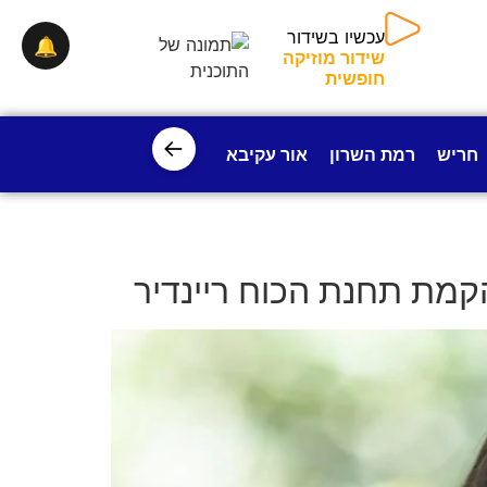
🔔
עכשיו בשידור
שידור מוזיקה חופשית
←
חריש
רמת השרון
אור עקיבא
פרדס חנה
ישובי עמק חפ
קמת תחנת הכוח ריינדיר