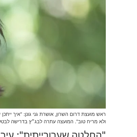
ראש מועצת דרום השרון, אושרת גני גונן: "איך ייתכ
ולא מריח טוב". המועצה עתרה לבג״ץ בדרישה לבטל א
"החלטה שערורייתית": עירי