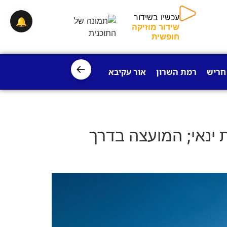
עכשיו בשידור
🔔
שידור מוזיקה
חופשית
←
חריש
רמת השרון
אור עקיבא
פרדס חנה
ישובי עמק חפר
ינאי; המועצה בדרך