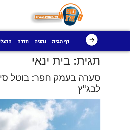
לתוכן
→
דף הבית
נתניה
חדרה
הרצלי
תגית:
בית ינאי
סערה בעמק חפר: בוטל סיו
לבג"ץ