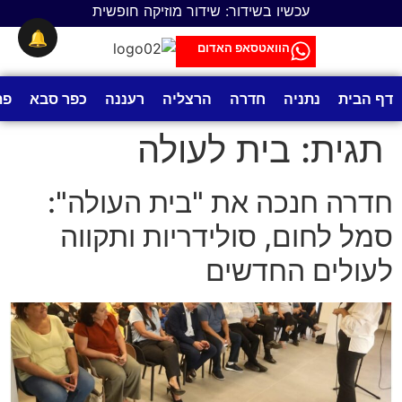
לתוכן
עכשיו בשידור: שידור מוזיקה חופשית
🔔
הוואטסאפ האדום
דף הבית
נתניה
חדרה
הרצליה
רעננה
כפר סבא
פת
תגית:
בית לעולה
חדרה חנכה את "בית העולה":
סמל לחום, סולידריות ותקווה
לעולים החדשים