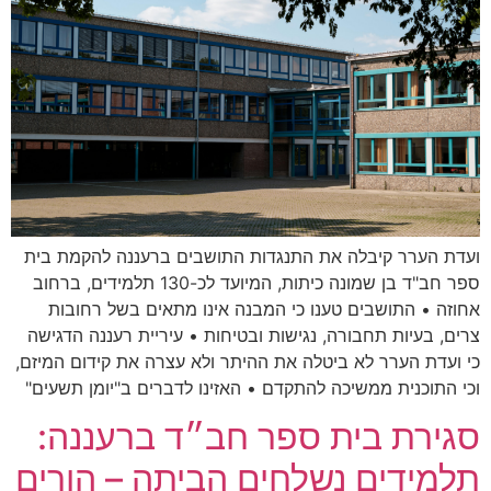
ועדת הערר קיבלה את התנגדות התושבים ברעננה להקמת בית
ספר חב"ד בן שמונה כיתות, המיועד לכ-130 תלמידים, ברחוב
אחוזה • התושבים טענו כי המבנה אינו מתאים בשל רחובות
צרים, בעיות תחבורה, נגישות ובטיחות • עיריית רעננה הדגישה
כי ועדת הערר לא ביטלה את ההיתר ולא עצרה את קידום המיזם,
וכי התוכנית ממשיכה להתקדם • האזינו לדברים ב"יומן תשעים"
סגירת בית ספר חב״ד ברעננה:
תלמידים נשלחים הביתה – הורים