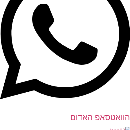
הוואטסאפ האדום