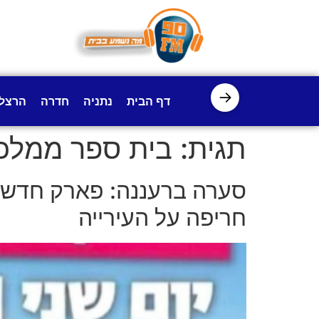
לתוכן
→
דף הבית
נתניה
חדרה
הרצל
תגית:
בית ספר ממלכ
סערה ברעננה: פארק חדש ה
חריפה על העירייה