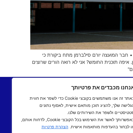
202 ברחוב האשיזף סמוך לפארק האורבני • חבר המועצה יורם סילברמן מתח ביקורת כי
. איפה תוכנית החומש? אני לא רואה הורים שרוצים
בתשעים
יצירת קשר
נחנו מכבדים את פרטיותך
שעים
תקנון אתר
באתר זה אנו משתמשים בקובצי Cookie כדי לשפר את חווית
ם שישי
מדיניות פרטיות
גלישה שלך, להציג תוכן מותאם אישית, לאסוף נתונים
 אישי
הצהרת נגישות
טטיסטיים ולשפר את השירותים שלנו.
 תיכוני
באפשרותך לאשר את השימוש בכל הקובצי Cookie, לדחות אותם,
אב שואו
ו לבחור בהעדפות מותאמות אישית.
הצהרת פרטיות