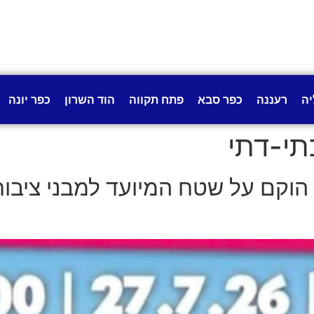
יה
רעננה
כפר סבא
פתח תקווה
הוד השרון
כפר יונה
תי-דתי
וקם על שטח המיועד למבני ציבור