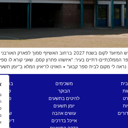
העירייה הודיעה על הקמת בית ספר ממלכתי-דתי חדש המיועד לקום בשנת 7
 הממלכתיים-דתיים בעיר: "איזשהו פתרון קסם. שאני קורא לו ספין
בית
משכימים
ברהנו 
א
ות
הבוקר
שש בת
רט
להיטים בתשעים
פותחי
ה
ות
יומן תשעים
שישי
ס
ורים
עושים אהבה
שישי ים
אייכל בדרכים
דיסק קל
א