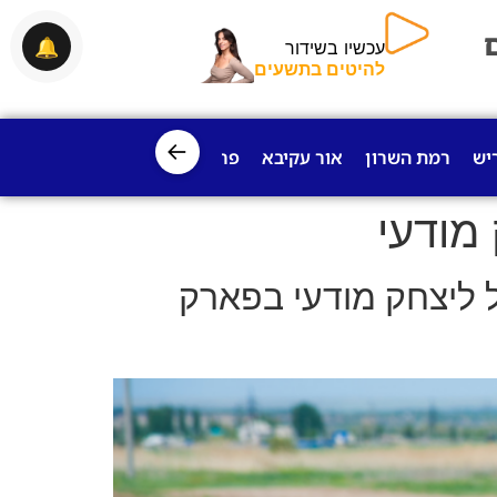
🔔
עכשיו בשידור
להיטים בתשעים
←
יש
רמת השרון
אור עקיבא
פרדס חנה
ישובי עמק חפר
ח
מודעי
ל ליצחק מודעי בפארק