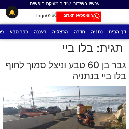
לתוכן
עכשיו בשידור: שידור מוזיקה חופשית
🔔
הוואטסאפ האדום
דף הבית
נתניה
חדרה
הרצליה
רעננה
כפר סבא
פת
תגית:
בלו ביי
גבר בן 60 טבע וניצל סמוך לחוף
בלו ביי בנתניה