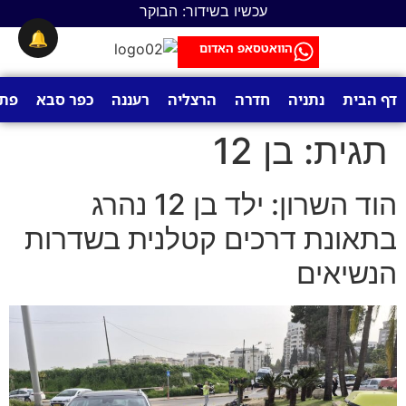
לתוכן
עכשיו בשידור: הבוקר
🔔
הוואטסאפ האדום
דף הבית
נתניה
חדרה
הרצליה
רעננה
כפר סבא
פתח
תגית:
בן 12
הוד השרון: ילד בן 12 נהרג
בתאונת דרכים קטלנית בשדרות
הנשיאים