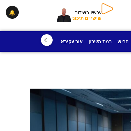
🔔
עכשיו בשידור
שישי ים תיכוני
←
חריש
רמת השרון
אור עקיבא
פרדס חנה
ישובי עמק חפ