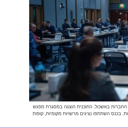
וכנית הבריאות האזורית, שתופעל ב־16 רשויות מקומיות ומועצות החברות באשכול. התוכנית הוצגה במסגרת מפגש
 בכנס השתתפו נציגים מרשויות מקומיות, קופות