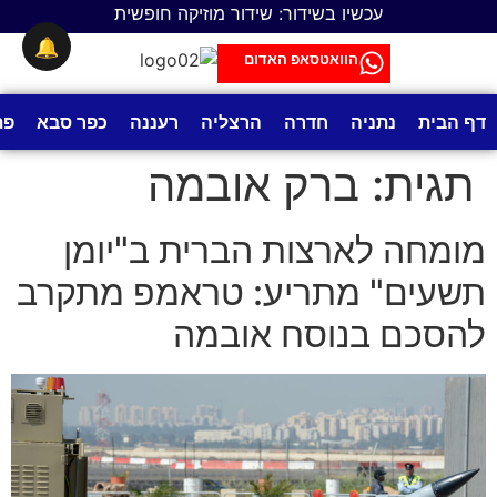
לתוכן
עכשיו בשידור: שידור מוזיקה חופשית
🔔
הוואטסאפ האדום
דף הבית
נתניה
חדרה
הרצליה
רעננה
כפר סבא
פת
תגית:
ברק אובמה
מומחה לארצות הברית ב"יומן
תשעים" מתריע: טראמפ מתקרב
להסכם בנוסח אובמה