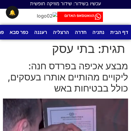
לתוכן
עכשיו בשידור: שידור מוזיקה חופשית
🔔
הוואטסאפ האדום
דף הבית
נתניה
חדרה
הרצליה
רעננה
כפר סבא
פת
תגית:
בתי עסק
מבצע אכיפה בפרדס חנה:
ליקויים מהותיים אותרו בעסקים,
כולל בבטיחות באש