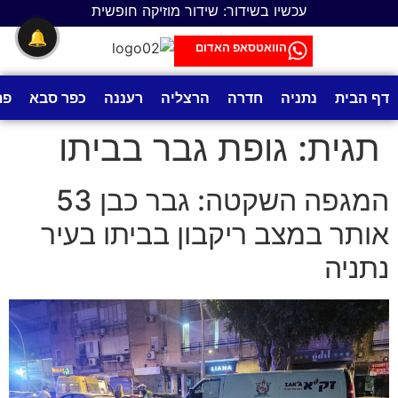
לתוכן
עכשיו בשידור: שידור מוזיקה חופשית
🔔
הוואטסאפ האדום
דף הבית
נתניה
חדרה
הרצליה
רעננה
כפר סבא
פת
תגית:
גופת גבר בביתו
המגפה השקטה: גבר כבן 53
אותר במצב ריקבון בביתו בעיר
נתניה