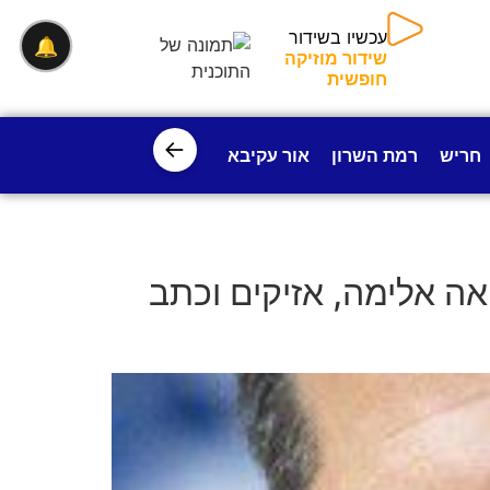
🔔
עכשיו בשידור
שידור מוזיקה חופשית
←
חריש
רמת השרון
אור עקיבא
פרדס חנה
ישובי עמק חפ
אה אלימה, אזיקים וכתב