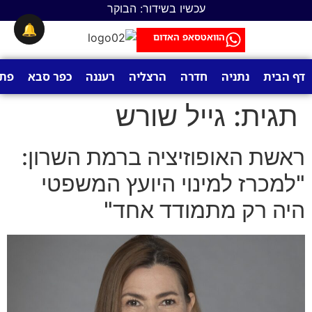
לתוכן
עכשיו בשידור: הבוקר
🔔
הוואטסאפ האדום
דף הבית
נתניה
חדרה
הרצליה
רעננה
כפר סבא
פתח
תגית:
גייל שורש
ראשת האופוזיציה ברמת השרון:
"למכרז למינוי היועץ המשפטי
היה רק מתמודד אחד"