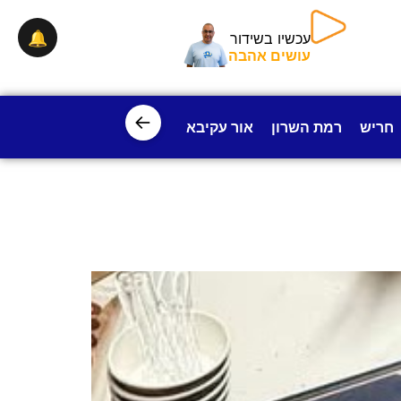
🔔
עכשיו בשידור
עושים אהבה
←
חריש
רמת השרון
אור עקיבא
פרדס חנה
ישובי עמק חפ