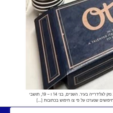
המשטרה עיכבה לחקירה שני צעירים, בהם בגיר שהינו בנו של פעיל ליכוד מוכר בהרצליה, בחשד כי היו מעורבים בגרימת נזק לגלידרייה בעיר. השניים, בני 14 ו – 19, תושבי
יפושים שנערכו על פי צו חיפוש בכתובות […]