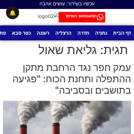
לתוכן
עכשיו בשידור: עושים אהבה
🔔
הוואטסאפ האדום
דף הבית
נתניה
חדרה
הרצליה
רעננה
כפר סבא
פתח
תגית:
גליאת שאול
עמק חפר נגד הרחבת מתקן
ההתפלה ותחנת הכוח: "פגיעה
בתושבים ובסביבה"