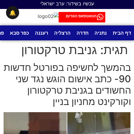
לתוכן
עכשיו בשידור: ערב ישראלי
🔔
הוואטסאפ האדום
דף הבית
נתניה
חדרה
הרצליה
רעננה
כפר סבא
פת
תגית:
גניבת טרקטורון
בהמשך לחשיפה בפורטל חדשות
90- כתב אישום הוגש נגד שני
החשודים בגניבת טרקטורון
וקורקינט מחניון בניין