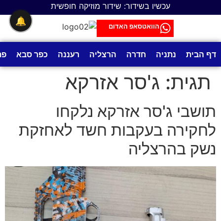
לתוכן
עכשיו בשידור: שידור מוזיקה חופשית
🔔
הוואטסאפ האדום
דף הבית
נתניה
חדרה
הרצליה
רעננה
כפר סבא
פת
תגית:
ג'סר אזרקא
תושבי ג'סר אזרקא נלקחו
לחקירה בעקבות חשד לאחזקת
נשק בהרצליה