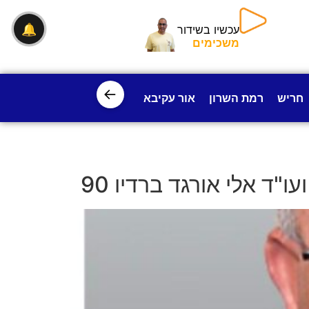
🔔
עכשיו בשידור
משכימים
←
חריש
רמת השרון
אור עקיבא
פרדס חנה
ישובי עמק חפ
"ד אלי אורגד ברדיו 90