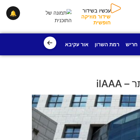
עכשיו בשידור
🔔
שידור מוזיקה
חופשית
←
חריש
רמת השרון
אור עקיבא
פרדס חנה
ישובי עמק חפ
ilAA