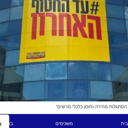
בית
משכימים
ברהנו 
א