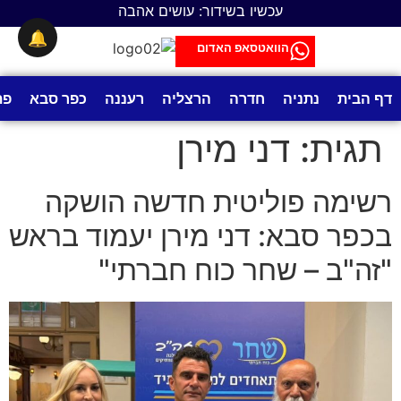
לתוכן
עכשיו בשידור: עושים אהבה
🔔
הוואטסאפ האדום
דף הבית
נתניה
חדרה
הרצליה
רעננה
כפר סבא
פת
תגית:
דני מירן
רשימה פוליטית חדשה הושקה
בכפר סבא: דני מירן יעמוד בראש
"זה"ב – שחר כוח חברתי"