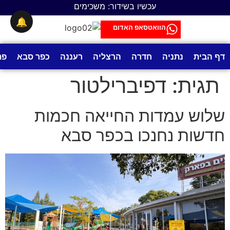
לתוכן
עכשיו בשידור: משכימים
🔔
הוואטסאפ האדום
דף הבית
נתניה
חדרה
הרצליה
רעננה
כפר סבא
פת
תגית:
דפיברילטור
שלוש עמדות החייאה חכמות
חדשות נחנכו בכפר סבא