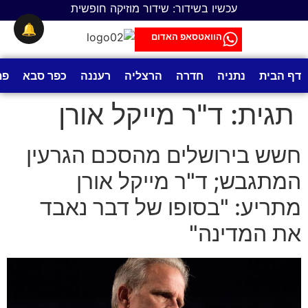
לתוכן
עכשיו בשידור: שידור מוזיקה חופשית
🔔
הוואטסאפ האדום
דף הבית
נתניה
חדרה
הרצליה
רעננה
כפר סבא
פת
תגית:
ד"ר מייקל אורן
חשש בירושלים מהסכם הגרעין
המתגבש; ד"ר מייקל אורן
מתריע: "בסופו של דבר נאבד
את המדינה"