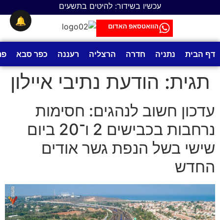
לתוכן
עכשיו בשידור: להיטים בתשעים
🔔
הוואטסאפ האדום
דף הבית
נתניה
חדרה
הרצליה
רעננה
כפר סבא
פת
תגית:
הודעת נתיבי איילון
עדכון חשוב לנהגים: חסימות
נרחבות בכבישים 2 ו־20 ביום
שישי בשל הנפת גשר אודים
החדש