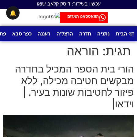
לתוכן
עכשיו בשידור: דיסק קלאב שואו
🔔
הוואטסאפ האדום
דף הבית
נתניה
חדרה
הרצליה
רעננה
כפר סבא
פתח
תגית:
הוראה
הורי בית הספר המכיל בחדרה
מבקשים חטיבה מכילה, ללא
פיזור לחטיבות שונות בעיר. |
וידאו|