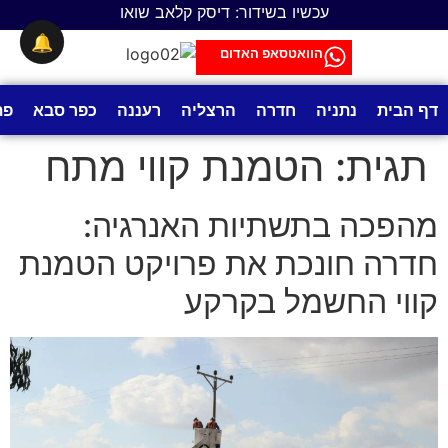
לתוכן
עכשיו בשידור: דיסק קלאב שואו
🔔
הוואטסאפ האדום
דף הבית
נתניה
חדרה
הרצליה
רעננה
כפר סבא
פת
תגית:
הטמנת קווי מתח
מהפכה בתשתיות האנרגיה:
חדרה חונכת את פרויקט הטמנת
קווי החשמל בקרקע