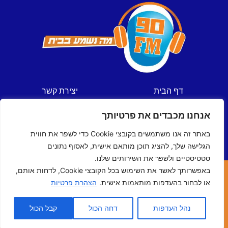
דף הבית
יצירת קשר
חדשות
תקנון אתר
אנחנו מכבדים את פרטיותך
ספורט
מדיניות פרטיות
תכניות
הצהרת נגישות
באתר זה אנו משתמשים בקובצי Cookie כדי לשפר את חווית
לוח שידורים
הגלישה שלך, להציג תוכן מותאם אישית, לאסוף נתונים
סטטיסטיים ולשפר את השירותים שלנו.
באפשרותך לאשר את השימוש בכל הקובצי Cookie, לדחות אותם,
כל הזכויות שמורות © ל- 90FM
או לבחור בהעדפות מותאמות אישית.
הצהרת פרטיות
האתר נבנה ע"י
מדיה-נט
מומחי האינטרנט של ישראל
נהל העדפות
דחה הכול
קבל הכול