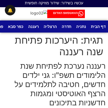
לתוכן
עכשיו בשידור: שידור מוזיקה חופשית
🔔
הוואטסאפ האדום
דף הבית
נתניה
חדרה
הרצליה
רעננה
כפר סבא
פת
תגית:
היערכות פתיחת
שנה רעננה
רעננה נערכת לפתיחת שנת
הלימודים תשפ"ו: גני ילדים
חדשים, חטיבה לתלמידים על
הרצף האוטיסטי ומגמות
חדשניות בתיכונים