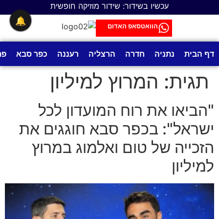
לתוכן
עכשיו בשידור: שידור מוזיקה חופשית
🔔
הוואטסאפ האדום
דף הבית
נתניה
חדרה
הרצליה
רעננה
כפר סבא
פת
תגית:
המרוץ למיליון
"הביאו את רוח המועדון לכל
ישראל": בכפר סבא חוגגים את
הזכייה של טום ואלמוג במרוץ
למיליון