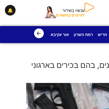
🔔
עכשיו בשידור
להיטים בתשעים
←
חריש
רמת השרון
אור עקיבא
פרדס חנה
ישובי עמק חפ
 הפשע: הסוכן "אל צ’אפו" הפיל 33 עבריינים, בהם בכירים בארגוני